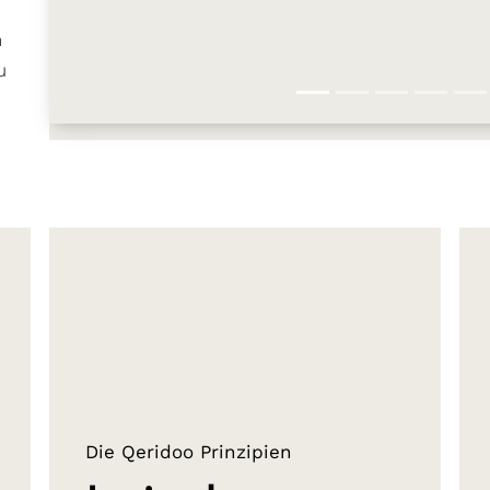
n
u
Die Qeridoo Prinzipien