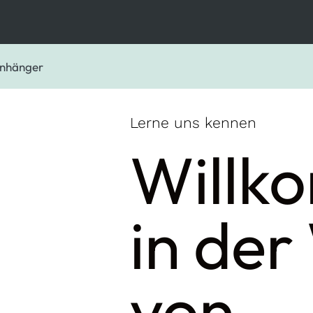
nhänger
Lerne uns kennen
Willk
in der
von