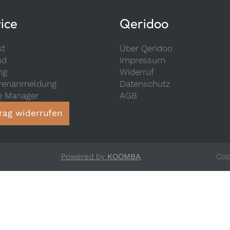
ice
Qeridoo
kt
Über Qeridoo
nd
Impressum
ng
Widerruf
renanmeldung
Datenschutz
e Manager
AGB
rag widerrufen
Powered by
KOOMBA
Cop