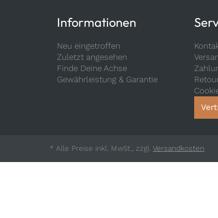
Informationen
Serv
Neu eingetroffen
Konta
Zuletzt angesehen
Versa
Finde Deine Achse
Zahlu
Gewährleistung & Garantie
Retou
Cooki
Vert
* Alle Preise inkl. MwSt., zzgl.
Versandkosten