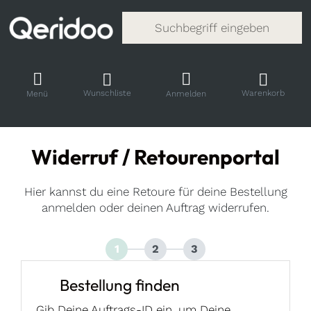
Gib einen Suchbegriff ein. Während
Wunschliste
Warenkorb
Menü
Anmelden
Widerruf / Retourenportal
Hier kannst du eine Retoure für deine Bestellung
anmelden oder deinen Auftrag widerrufen.
1
2
3
Bestellung finden
Gib Deine Auftrags-ID ein, um Deine